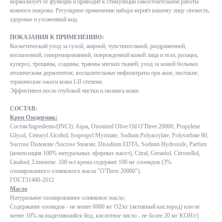
нормализует ее функции и приводит к стимуляции самостоятельной работы
кожного покрова. Регулярное применение набора вернёт вашему лицу свежесть,
здоровье и ухоженный вид.
ПОКАЗАНИЯ К ПРИМЕНЕНИЮ:
Косметический уход за сухой, жирной, чувствительной, раздраженной,
воспаленной, гиперемированной, поврежденной кожей лица и тела; розацеа,
купероз, трещины, ссадины, травмы мягких тканей; уход за кожей больных
атопическим дерматитом; воспалительные инфильтраты при акне, постакне,
термические ожоги кожи I-II степени.
Эффективен после глубокой чистки и пилинга кожи.
СОСТАВ:
Крем Озодермик:
Состав/Ingredients/(INCI): Aqua, Ozonized Olive Oil O'Three 20000, Propylene
Glycol, Cetearyl Alcohol, Isopropyl Myristate, Sodium Polyacrylate, Polysorbate 80,
Sucrose Distearate /Sucrose Stearate, Disodium EDTA, Sodium Hydroxide, Parfum
(композиция 100% натуральных эфирных масел), Citral, Geraniol, Citronellol,
Linalool, Limonene. 100 мл крема содержит 100 мг озонидов (3%
озонированного оливкового масла "O'Three 20000").
ГОСТ31460-2012
Масло
Натуральное озонированное оливковое масло;
Содержание озонидов - не менее 6000 мг О2/кг (активный кислород) или не
менее 10% на выделившийся йод, кислотное число - не более 20 мг KOH/г)