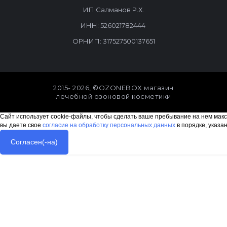
ИП Салманов Р.Х.
ИНН: 526021782444
ОРНИП: 317527500137651
2015- 2026, ©OZONEBOX магазин
лечебной озоновой косметики
Сайт использует cookie-файлы, чтобы сделать ваше пребывание на нем макс
вы даете свое
согласие на обработку персональных данных
в порядке, указа
Согласен(-на)